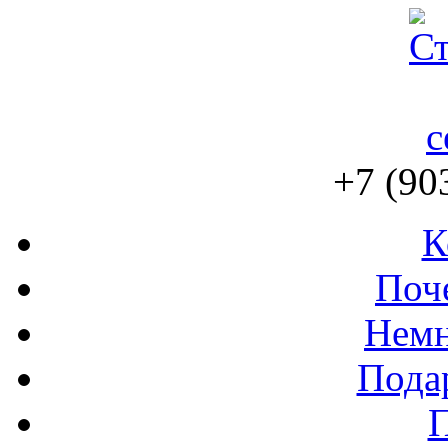
+7 (90
К
Поч
Немн
Пода