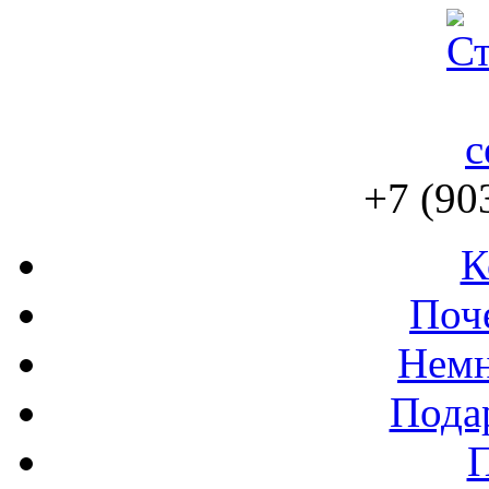
+7 (90
К
Поч
Немн
Пода