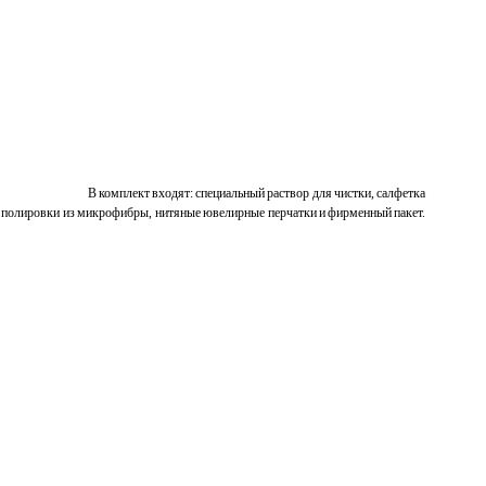
В комплект входят: специальный раствор для чистки, салфетка
 полировки из микрофибры, нитяные ювелирные перчатки и фирменный пакет.